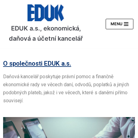
Skip
to
content
MENU
EDUK a.s., ekonomická,
daňová a účetní kancelář
O společnosti EDUK a.s.
Daňová kancelář poskytuje právní pomoc a finančně
ekonomické rady ve věcech daní, odvodů, poplatků a jiných
podobných plateb, jakož i ve věcech, které s daněmi přímo
souvisejí.